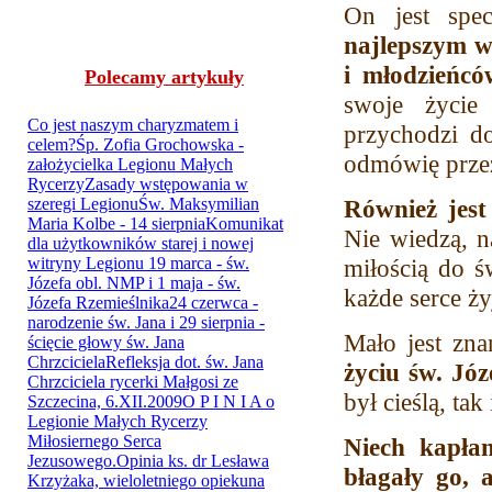
On jest spe
najlepszym 
i młodzieńcó
Polecamy artykuły
swoje życie
przychodzi do
odmówię przez
Również jest
Nie wiedzą, n
miłością do ś
każde serce ży
Mało jest zn
życiu św. Józ
był cieślą, tak
Niech kapłan
błagały go, 