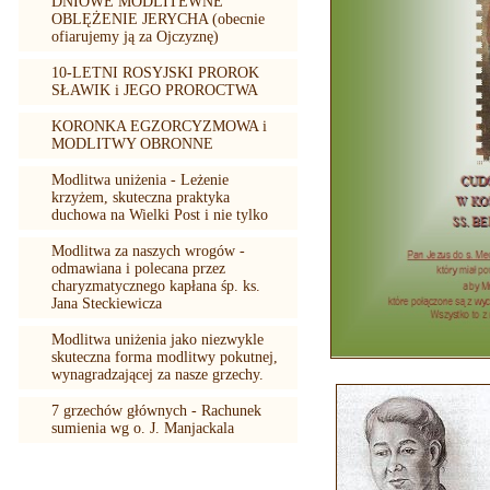
DNIOWE MODLITEWNE
OBLĘŻENIE JERYCHA (obecnie
ofiarujemy ją za Ojczyznę)
10-LETNI ROSYJSKI PROROK
SŁAWIK i JEGO PROROCTWA
KORONKA EGZORCYZMOWA i
MODLITWY OBRONNE
Modlitwa uniżenia - Leżenie
krzyżem, skuteczna praktyka
duchowa na Wielki Post i nie tylko
Modlitwa za naszych wrogów -
odmawiana i polecana przez
charyzmatycznego kapłana śp. ks.
Jana Steckiewicza
Modlitwa uniżenia jako niezwykle
skuteczna forma modlitwy pokutnej,
wynagradzającej za nasze grzechy.
7 grzechów głównych - Rachunek
sumienia wg o. J. Manjackala