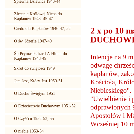
Śpiewna Dziewica 1943-44
Zlecenie Królowej Nieba do
Kapłanów 1943, 45-47
2 x po 10 
Credo dla Kapłanów 1946-47, 52
DUCHOW
O św. Józefie 1947-49
Śp.Prymas ks.kard.A.Hlond do
Intencje na 9 m
Kapłanów 1948-49
odwagę chrześci
Skrót do świętości 1949
kapłanów, zako
Kościoła, Król
Jam Jest, Który Jest 1950-51
Niebieskiego". 
O Duchu Świętym 1951
"Uwielbienie i
odprawionych 9
O Dziecięctwie Duchowym 1951-52
Apostołów i Ma
O Czyśćcu 1952-53, 55
Wcześniej 10 m
O niebie 1953-54