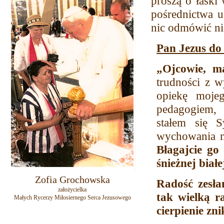
proszą o łaski
pośrednictwa 
nic odmówić ni
Pan Jezus do
„Ojcowie, m
trudności z 
opiekę moje
pedagogiem, 
stałem się 
wychowania mł
Błagajcie go 
śnieżnej białej 
Zofia Grochowska
Radość zesła
założycielka
tak wielką ra
Małych Rycerzy Miłosiernego Serca Jezusowego
cierpienie zn