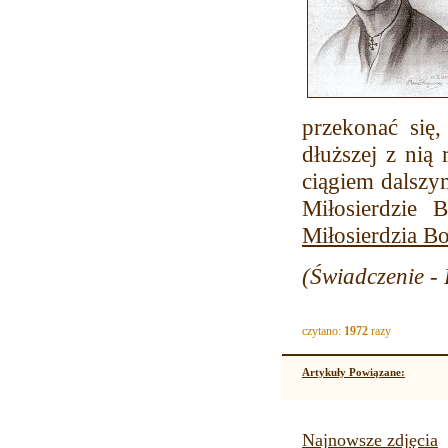
przekonać się
dłuższej z nią 
ciągiem dalszy
Miłosierdzie
Miłosierdzia B
(Świadczenie -
czytano:
1972
razy
Artykuły Powiązane:
Najnowsze zdjęcia