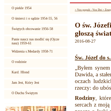
O piekle 1954
> Vox populi - Vox Dei > Zesz
O śmierci i o sądzie 1954-55, 56
O św. Józef
Świętych obcowanie 1956-58
głoszą świat
Panie naucz nas modlić się (Ojcze
2016-08-27
nasz) 1959-61
Widzenia s.Medardy 1958-71
Św. Józef do 
O rodzinie
„Byłem synem k
Kard. Hlond
Dawida, a stałe
oczach ludzki
Jam Jest, Który Jest
rzeczy: do ubós
O Duchu Świętym
Rodziny
, któr
sercach z moją