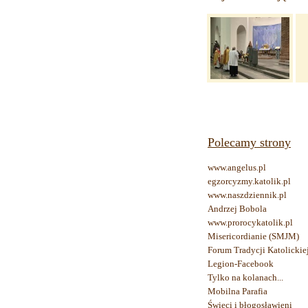
Polecamy strony
www.angelus.pl
egzorcyzmy.katolik.pl
www.naszdziennik.pl
Andrzej Bobola
www.prorocykatolik.pl
Misericordianie (SMJM)
Forum Tradycji Katolickie
Legion-Facebook
Tylko na kolanach...
Mobilna Parafia
Święci i błogosławieni