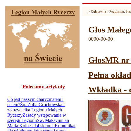
> Ogłoszenia > Regulamin, Sta
Głos Małeg
0000-00-00
GłosMR nr 5
Pełna okład
Polecamy artykuły
Wkładka - d