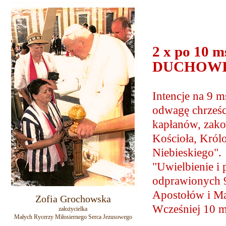
2 x po 10 
DUCHOW
Intencje na 9 m
odwagę chrześci
kapłanów, zako
Kościoła, Król
Niebieskiego". 
"Uwielbienie i
odprawionych 9
Apostołów i Ma
Zofia Grochowska
Wcześniej 10 m
założycielka
Małych Rycerzy Miłosiernego Serca Jezusowego