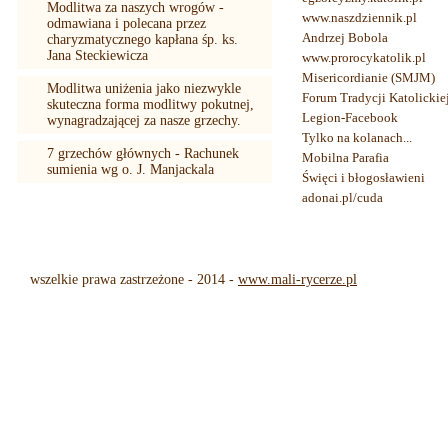
Modlitwa za naszych wrogów -
www.naszdziennik.pl
odmawiana i polecana przez
Andrzej Bobola
charyzmatycznego kapłana śp. ks.
Jana Steckiewicza
www.prorocykatolik.pl
Misericordianie (SMJM)
Modlitwa uniżenia jako niezwykle
Forum Tradycji Katolickie
skuteczna forma modlitwy pokutnej,
Legion-Facebook
wynagradzającej za nasze grzechy.
Tylko na kolanach...
7 grzechów głównych - Rachunek
Mobilna Parafia
sumienia wg o. J. Manjackala
Święci i błogosławieni
adonai.pl/cuda
wszelkie prawa zastrzeżone - 2014 -
www.mali-rycerze.pl