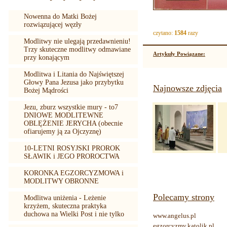
Nowenna do Matki Bożej
rozwiązującej węzły
czytano:
1584
razy
Modlitwy nie ulegają przedawnieniu!
Trzy skuteczne modlitwy odmawiane
Artykuły Powiązane:
przy konającym
Modlitwa i Litania do Najświętszej
Głowy Pana Jezusa jako przybytku
Najnowsze zdjęcia
Bożej Mądrości
Jezu, zburz wszystkie mury - to7
DNIOWE MODLITEWNE
OBLĘŻENIE JERYCHA (obecnie
ofiarujemy ją za Ojczyznę)
10-LETNI ROSYJSKI PROROK
SŁAWIK i JEGO PROROCTWA
KORONKA EGZORCYZMOWA i
MODLITWY OBRONNE
Polecamy strony
Modlitwa uniżenia - Leżenie
krzyżem, skuteczna praktyka
duchowa na Wielki Post i nie tylko
www.angelus.pl
egzorcyzmy.katolik.pl