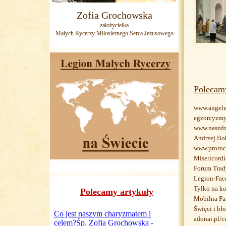
Zofia Grochowska
założycielka
Małych Rycerzy Miłosiernego Serca Jezusowego
Polecam
www.angelu
egzorcyzmy.
www.naszdz
Andrzej Bo
www.proroc
Misericord
Forum Trady
Legion-Fac
Tylko na ko
Polecamy artykuły
Mobilna Par
Święci i bł
adonai.pl/c