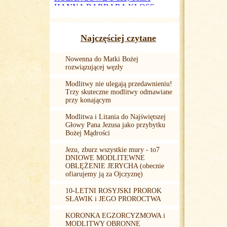
Najczęściej czytane
Nowenna do Matki Bożej
rozwiązującej węzły
Modlitwy nie ulegają przedawnieniu!
Trzy skuteczne modlitwy odmawiane
przy konającym
Modlitwa i Litania do Najświętszej
Głowy Pana Jezusa jako przybytku
Bożej Mądrości
Jezu, zburz wszystkie mury - to7
DNIOWE MODLITEWNE
OBLĘŻENIE JERYCHA (obecnie
ofiarujemy ją za Ojczyznę)
10-LETNI ROSYJSKI PROROK
SŁAWIK i JEGO PROROCTWA
KORONKA EGZORCYZMOWA i
MODLITWY OBRONNE