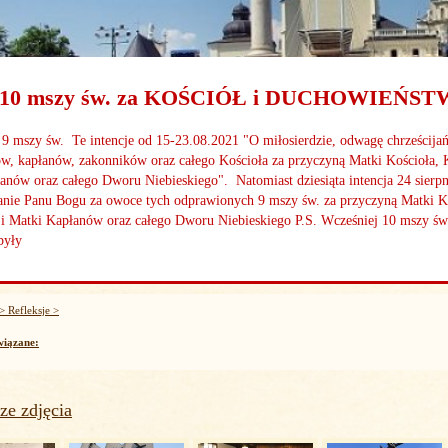
o 10 mszy św. za KOŚCIÓŁ i DUCHOWIEŃS
a 9 mszy św. Te intencje od 15-23.08.2021 "O miłosierdzie, odwagę chrześcijań
ów, kapłanów, zakonników oraz całego Kościoła za przyczyną Matki Kościoła, 
anów oraz całego Dworu Niebieskiego". Natomiast dziesiąta intencja 24 sierpni
nie Panu Bogu za owoce tych odprawionych 9 mszy św. za przyczyną Matki K
i Matki Kapłanów oraz całego Dworu Niebieskiego P.S. Wcześniej 10 mszy ś
były
> Refleksje >
wiązane:
e zdjęcia