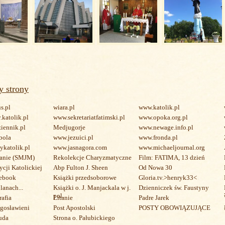
y strony
s.pl
wiara.pl
www.katolik.pl
katolik.pl
www.sekretariatfatimski.pl
www.opoka.org.pl
iennik.pl
Medjugorje
www.newage.info.pl
bola
www.jezuici.pl
www.fronda.pl
ykatolik.pl
www.jasnagora.com
www.michaeljournal.org
ianie (SMJM)
Rekolekcje Charyzmatyczne
Film: FATIMA, 13 dzień
cji Katolickiej
Abp Fulton J. Sheen
Od Nowa 30
ebook
Książki przedsoborowe
Gloria.tv.>henryk33<
lanach...
Książki o. J. Manjackala w j.
Dzienniczek św. Faustyny
pol.
afia
Litanie
Padre Jarek
ogosławieni
Post Apostolski
POSTY OBOWIĄZUJĄCE
uda
Strona o. Pałubickiego