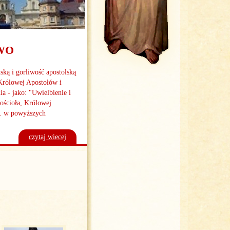
TWO
ską i gorliwość apostolską
Królowej Apostołów i
a - jako: "Uwielbienie i
ościoła, Królowej
w. w powyższych
czytaj wiecej