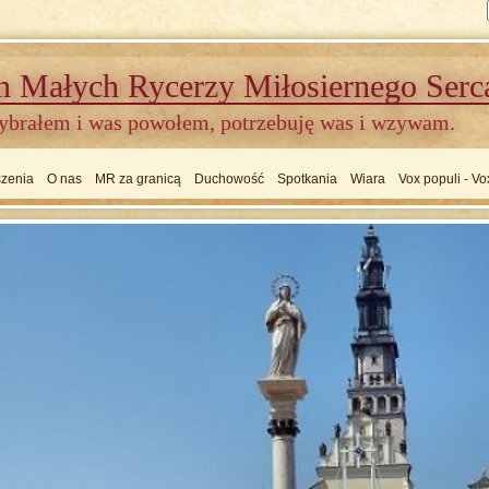
n Małych Rycerzy Miłosiernego Ser
ybrałem i was powołem, potrzebuję was i wzywam.
zenia
O nas
MR za granicą
Duchowość
Spotkania
Wiara
Vox populi - Vo