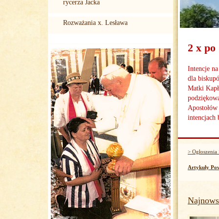
rycerza Jacka
Rozważania x. Lesława
2 x p
Intencje n
dla biskup
Matki Kapł
podziękowa
Apostołów 
intencjach 
> Ogłoszenia 
Artykuły Po
Najnowsz