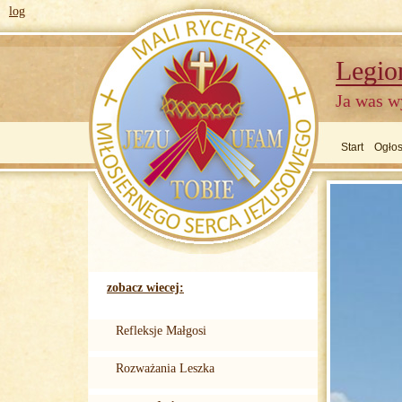
log
Legio
Ja was w
Start
Ogłos
zobacz wiecej:
Refleksje Małgosi
Rozważania Leszka