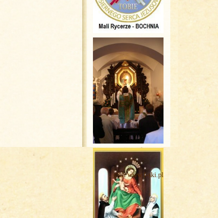
d
&h www.f-ski.pl