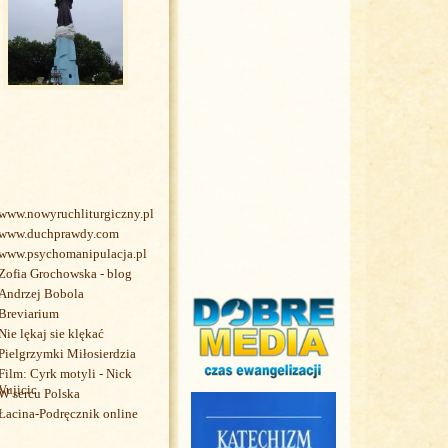
www.nowyruchliturgiczny.pl
www.duchprawdy.com
www.psychomanipulacja.pl
Zofia Grochowska - blog
Andrzej Bobola
Breviarium
Nie lękaj sie klękać
Pielgrzymki Miłosierdzia
Film: Cyrk motyli - Nick
Vujicic
W sercu Polska
Łacina-Podręcznik online