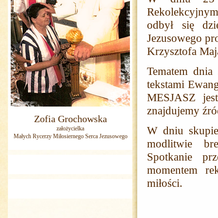
Rekolekcyjnym 
odbył się dzi
Jezusowego pro
Krzysztofa Maj
Tematem dnia 
tekstami Ewang
MESJASZ jest
znajdujemy źród
Zofia Grochowska
W dniu skupie
założycielka
Małych Rycerzy Miłosiernego Serca Jezusowego
modlitwie br
Spotkanie prz
momentem rek
miłości.