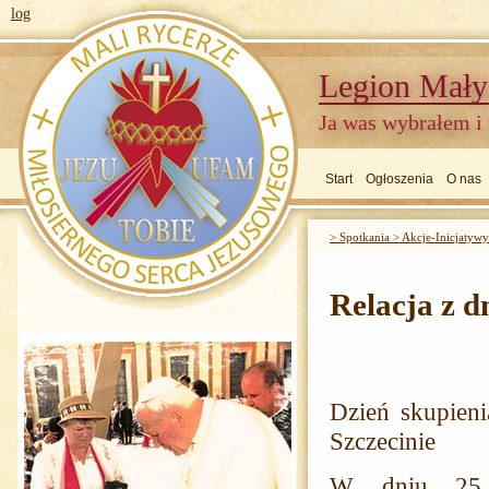
log
Legion Mały
Ja was wybrałem i
Start
Ogłoszenia
O nas
> Spotkania > Akcje-Inicjatywy
Relacja z d
Dzień skupien
Szczecinie
W dniu 25 l